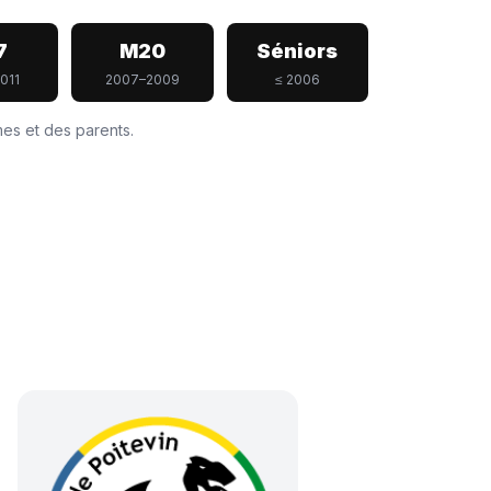
7
M20
Séniors
011
2007–2009
≤ 2006
mes et des parents.