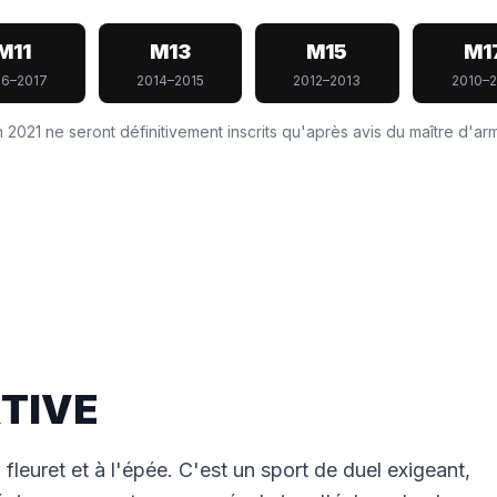
M11
M13
M15
M1
16–2017
2014–2015
2012–2013
2010–2
 2021 ne seront définitivement inscrits qu'après avis du maître d'ar
TIVE
fleuret et à l'épée. C'est un sport de duel exigeant,