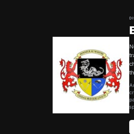
DI
N
t
c
t
Au
cr
pa
sp