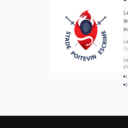
L
t
in
Le
Ce
Le
s'
1
2