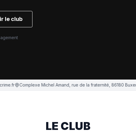
r le club
ngagement
rime.fr
Complexe Michel Amand, rue de la fraternité, 86180 Buxer
LE CLUB