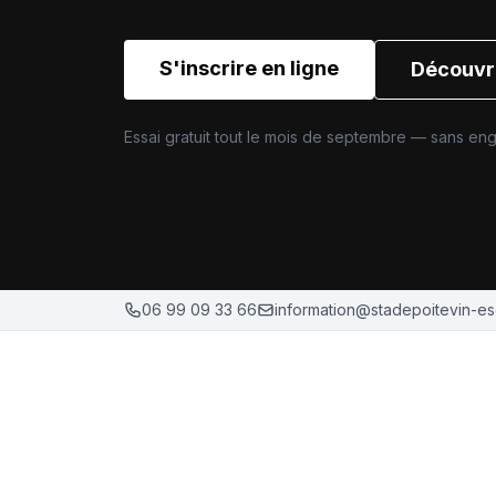
S'inscrire en ligne
Découvri
Essai gratuit tout le mois de septembre — sans e
06 99 09 33 66
information@stadepoitevin-esc