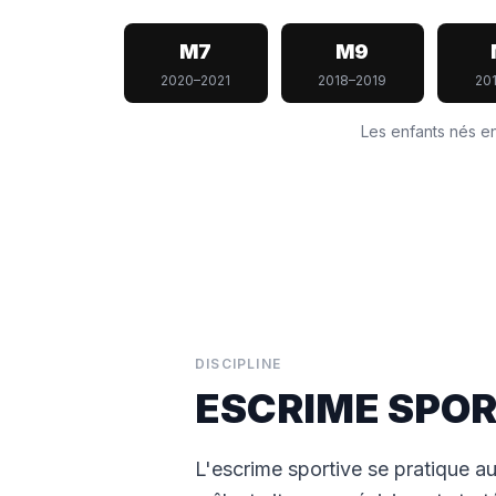
M7
M9
2020–2021
2018–2019
20
Les enfants nés en
DISCIPLINE
ESCRIME SPOR
L'escrime sportive se pratique au 