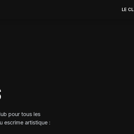
LE C
S
lub pour tous les
 escrime artistique :