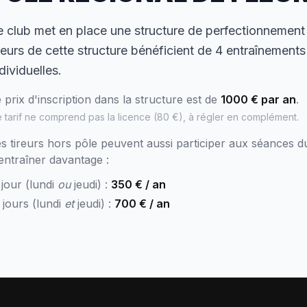
e club met en place une structure de perfectionnement 
ireurs de cette structure bénéficient de 4 entraînement
dividuelles.
 prix d'inscription dans la structure est de
1000 € par an
.
 tarif ne comprend pas la licence (80 €), à régler en complément.
s tireurs hors pôle peuvent aussi participer aux séances du
entraîner davantage :
 jour (lundi
ou
jeudi) :
350 € / an
 jours (lundi
et
jeudi) :
700 € / an