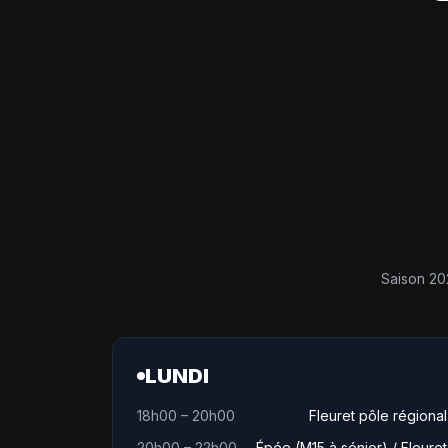
Saison 20
LUNDI
18h00 – 20h00
Fleuret pôle régional
20h00 – 22h00
Épée (M15 à sénior) / Fleuret